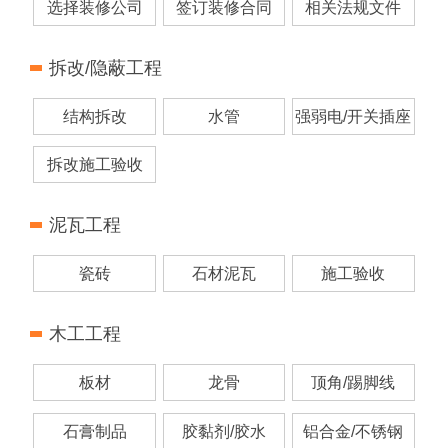
选择装修公司
签订装修合同
相关法规文件
拆改/隐蔽工程
结构拆改
水管
强弱电/开关插座
拆改施工验收
泥瓦工程
瓷砖
石材泥瓦
施工验收
木工工程
板材
龙骨
顶角/踢脚线
石膏制品
胶黏剂/胶水
铝合金/不锈钢