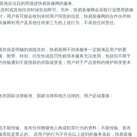
其他合法目的而描述
快易
装修网的服务。
信息时或其他任何时候告知即可。另外，
快易
装修网会采取行业惯用措施
时，用户有可能会收到未经用户同意的信息；
快易
装修网的合作伙伴和
装修网对用户及其他任何第三方的上述行为，不承担任何责任。
该担保是明确的或隐含的，快易装网不担保服务一定能满足用户的要
接、附带、特别、衍生性或惩罚性赔偿本服务无法使用，包括但不限于
的传输遭到不获授权的存取或变造；用户对于产品资料的维护和变更本
务的国际法律标准、国家法律和地方法律的。用户必须遵循：
也不能传输、发布任何教唆他人构成犯罪行为的资料；不能传输、发布
脑系统是禁止的。 若用户的行为不符合以上提到的服务条款，
快易
装修