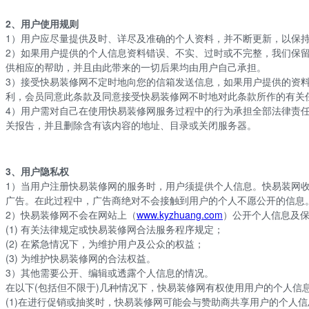
2、用户使用规则
1）用户应尽量提供及时、详尽及准确的个人资料，并不断更新，以保
2）如果用户提供的个人信息资料错误、不实、过时或不完整，我们保
供相应的帮助，并且由此带来的一切后果均由用户自己承担。
3）接受
快易
装修网不定时地向您的信箱发送信息，如果用户提供的资
利，会员同意此条款及同意接受
快易
装修网不时地对此条款所作的有关
4）用户需对自己在使用
快易
装修网服务过程中的行为承担全部法律责
关报告，并且删除含有该内容的地址、目录或关闭服务器。
3、用户隐私权
1）当用户注册
快易
装修网的服务时，用户须提供个人信息。
快易
装网
广告。在此过程中，广告商绝对不会接触到用户的个人不愿公开的信息
2）
快易
装修网不会在网站上（
www.kyzhuang.com
）公开个人信息及
(1) 有关法律规定或
快易
装修网合法服务程序规定；
(2) 在紧急情况下，为维护用户及公众的权益；
(3) 为维护
快易
装修网的合法权益。
3）其他需要公开、编辑或透露个人信息的情况。
在以下(包括但不限于)几种情况下，
快易
装修网有权使用用户的个人信
(1)在进行促销或抽奖时，
快易
装修网可能会与赞助商共享用户的个人信