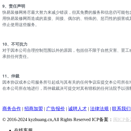
9、责任声明
快易
装修网将尽最大努力来减少错误，但其免费的服务和信息仍可能包
用
快易
装修网而造成的直接、间接、偶尔的、特殊的、惩罚性的损害或
停止使用这些服务。
10、不可抗力
对于因本公司合理控制范围以外的原因，包括但不限于自然灾害、罢工
承担任何责任。
11、仲裁
因本协议或本公司服务所引起或与其有关的任何争议应提交本公司所在
在本公司所在地进行，而仲裁裁决可提交对其有辖权的任何法院予以强
商务合作
|
招商加盟
|
广告报价
|
诚聘人才
|
法律法规
|
联系我们
© 2016-2024 kyzhuang.cn,All Rights Reserved ICP备案：
闽ICP备2
在线客服