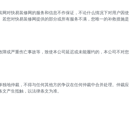
装网对
快易
装修网的服务和信息不作保证，不论什么情况下对用户因使
。若您对
快易
装修网提供的部分或所有服务不满，您唯一的补救措施是
故障或严重伤亡事故等，致使本公司延迟或未能履约的，本公司不对您
单独地仲裁，不得与任何其他方的争议在任何仲裁中合并处理。仲裁应
条文产生抵触，以法律条文为准。