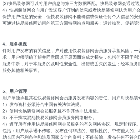
(2)
快易
装修网可以将用户信息与第三方数据匹配。
快易
装修网会通过透
4）
快易
装修网会向用户发送客户订制的信息或者快易装修网认为用户
保护用户信息的安全，但快易装修网不能确信或保证任何个人信息的安
可通过
快易
装修网访问的第三方因特网站点和服务；通过抽奖、促销等
4、服务担保
针对用户发布的有关信息，户对使用快易装修网会员服务承担风险，一
求，用户须明确了解并同意因以下原因而造成之损失，包括但不限于利
服务中断，对于本服务的及时性安全性、出错或丢失的发生；经本服务
服务其他相关事宜。
5、用户管理
用户单独承担其在快易装修网会员服务发布内容的责任。用户对快易装
1）发布资料必须符合中国有关法律法规。
2）使用快易装修网会员服务且不作其他非法用途。
3）不干扰或混乱快易装修网会员服务网络服务。
4）遵守所有使用快易装修网网会员服务的有关网络协议、规定和程序
包括：用户须承诺不传输、发布任何非法的、骚扰性的、中伤他人的、
助长国内不利条件和涉及国家安全的资料；不能传输、发布任何不符合