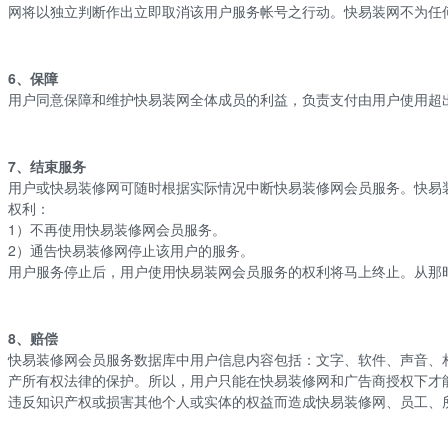
网将以独立判断作出立即取消该用户服务帐号之行动。
快易
装网不为任
6、保障
用户同意保障和维护
快易
装网全体成员的利益，负责支付由用户使用超
7、结束服务
用户或
快易
装修网可随时根据实际情况中断
快易
装修网会员服务。快易
权利：
1）不再使用
快易装修网
会员服务。
2）通告
快易
装修网停止该用户的服务。
用户服务停止后，用户使用
快易
装网会员服务的权利将马上终止。从那
8、赔偿
快易
装修网会员服务数据库中用户信息内容包括：文字、软件、声音、
产所有权法律的保护。所以，用户只能在
快易
装修网和广告商授权下才
违反知识产权或损害其他个人或实体的权益而造成
快易
装修网、员工、