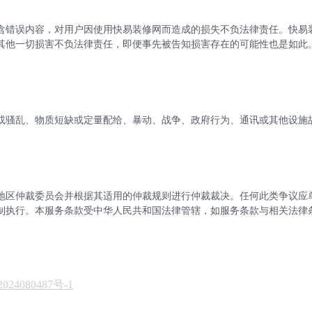
含错误内容，对用户因使用
快易
装修网而造成的损失不负法律责任。
快易
其他一切损害不负法律责任，即便事先被告知损害存在的可能性也是如此
或骚乱、物质短缺或定量配给、暴动、战争、政府行为、通讯或其他设施
地区仲裁委员会并根据其适用的仲裁规则进行仲裁裁决。任何此类争议应
制执行。本服务条款受中华人民共和国法律管辖，如服务条款与相关法律
024080487号-1